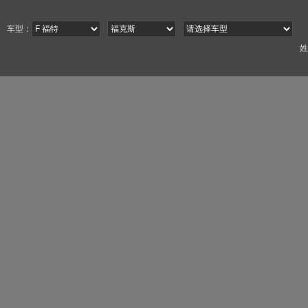
车型：
姓