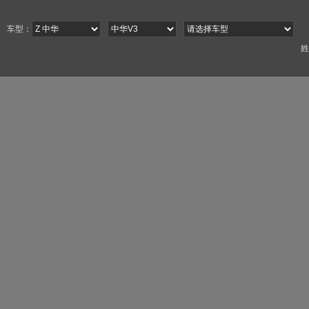
车型：
姓