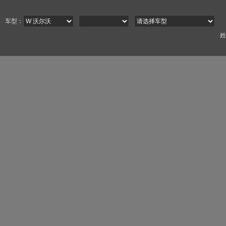
车型：
姓